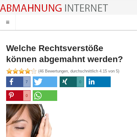
HOME
ABMAHNUNG
Welche Rechtsverstöße
ABMAHNWARNER
können abgemahnt werden?
ABMAHNUNG FILESHARING
(
46
Bewertungen, durchschnittlich
4.15
von 5)
RECHTSBERATUNG
7
7
0
0
0
0