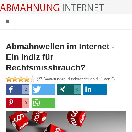
HOME
ABMAHNUNG
Abmahnwellen im Internet -
ABMAHNWARNER
Ein Indiz für
ABMAHNUNG FILESHARING
Rechtsmissbrauch?
RECHTSBERATUNG
(
27
Bewertungen, durchschnittlich
4.11
von 5)
2
2
0
0
0
0