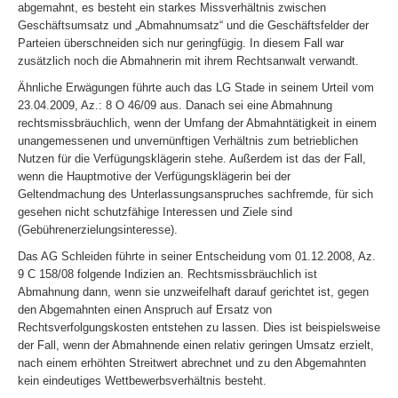
abgemahnt, es besteht ein starkes Missverhältnis zwischen
Geschäftsumsatz und „Abmahnumsatz“ und die Geschäftsfelder der
Parteien überschneiden sich nur geringfügig. In diesem Fall war
zusätzlich noch die Abmahnerin mit ihrem Rechtsanwalt verwandt.
Ähnliche Erwägungen führte auch das LG Stade in seinem Urteil vom
23.04.2009, Az.: 8 O 46/09 aus. Danach sei eine Abmahnung
rechtsmissbräuchlich, wenn der Umfang der Abmahntätigkeit in einem
unangemessenen und unvernünftigen Verhältnis zum betrieblichen
Nutzen für die Verfügungsklägerin stehe. Außerdem ist das der Fall,
wenn die Hauptmotive der Verfügungsklägerin bei der
Geltendmachung des Unterlassungsanspruches sachfremde, für sich
gesehen nicht schutzfähige Interessen und Ziele sind
(Gebührenerzielungsinteresse).
Das AG Schleiden führte in seiner Entscheidung vom 01.12.2008, Az.
9 C 158/08 folgende Indizien an. Rechtsmissbräuchlich ist
Abmahnung dann, wenn sie unzweifelhaft darauf gerichtet ist, gegen
den Abgemahnten einen Anspruch auf Ersatz von
Rechtsverfolgungskosten entstehen zu lassen. Dies ist beispielsweise
der Fall, wenn der Abmahnende einen relativ geringen Umsatz erzielt,
nach einem erhöhten Streitwert abrechnet und zu den Abgemahnten
kein eindeutiges Wettbewerbsverhältnis besteht.