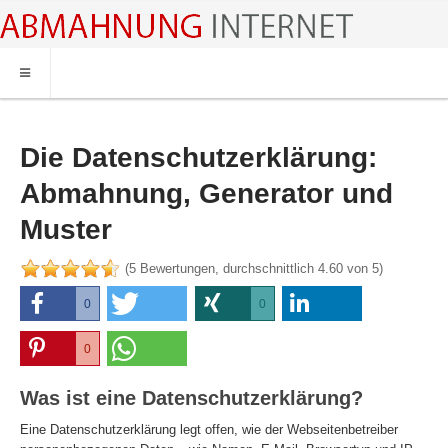
HOME
ABMAHNUNG
Die Datenschutzerklärung:
ABMAHNWARNER
Abmahnung, Generator und
ABMAHNUNG FILESHARING
Muster
RECHTSBERATUNG
(
5
Bewertungen, durchschnittlich
4.60
von 5)
0
0
0
0
0
0
Was ist eine Datenschutzerklärung?
Eine Datenschutzerklärung legt offen, wie der Webseitenbetreiber