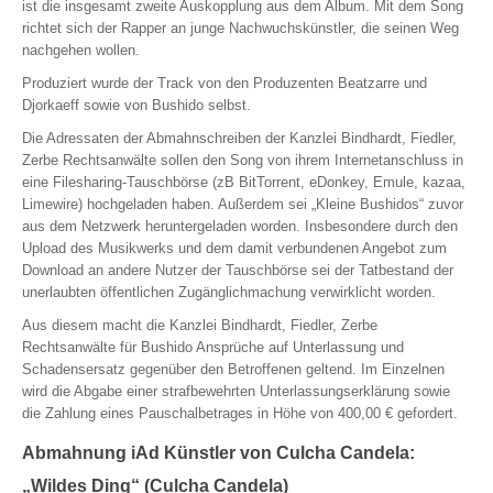
ist die insgesamt zweite Auskopplung aus dem Album. Mit dem Song
richtet sich der Rapper an junge Nachwuchskünstler, die seinen Weg
nachgehen wollen.
Produziert wurde der Track von den Produzenten Beatzarre und
Djorkaeff sowie von Bushido selbst.
Die Adressaten der Abmahnschreiben der Kanzlei Bindhardt, Fiedler,
Zerbe Rechtsanwälte sollen den Song von ihrem Internetanschluss in
eine Filesharing-Tauschbörse (zB BitTorrent, eDonkey, Emule, kazaa,
Limewire) hochgeladen haben. Außerdem sei „Kleine Bushidos“ zuvor
aus dem Netzwerk heruntergeladen worden. Insbesondere durch den
Upload des Musikwerks und dem damit verbundenen Angebot zum
Download an andere Nutzer der Tauschbörse sei der Tatbestand der
unerlaubten öffentlichen Zugänglichmachung verwirklicht worden.
Aus diesem macht die Kanzlei Bindhardt, Fiedler, Zerbe
Rechtsanwälte für Bushido Ansprüche auf Unterlassung und
Schadensersatz gegenüber den Betroffenen geltend. Im Einzelnen
wird die Abgabe einer strafbewehrten Unterlassungserklärung sowie
die Zahlung eines Pauschalbetrages in Höhe von 400,00 € gefordert.
Abmahnung iAd Künstler von Culcha Candela:
„Wildes Ding“ (Culcha Candela)