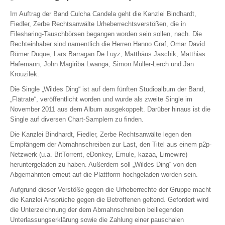
Im Auftrag der Band Culcha Candela geht die Kanzlei Bindhardt,
Fiedler, Zerbe Rechtsanwälte Urheberrechtsverstößen, die in
Filesharing-Tauschbörsen begangen worden sein sollen, nach. Die
Rechteinhaber sind namentlich die Herren Hanno Graf, Omar David
Römer Duque, Lars Barragan De Luyz, Matthäus Jaschik, Matthias
Hafemann, John Magiriba Lwanga, Simon Müller-Lerch und Jan
Krouzilek.
Die Single „Wildes Ding“ ist auf dem fünften Studioalbum der Band,
„Flätrate“, veröffentlicht worden und wurde als zweite Single im
November 2011 aus dem Album ausgekoppelt. Darüber hinaus ist die
Single auf diversen Chart-Samplern zu finden.
Die Kanzlei Bindhardt, Fiedler, Zerbe Rechtsanwälte legen den
Empfängern der Abmahnschreiben zur Last, den Titel aus einem p2p-
Netzwerk (u.a. BitTorrent, eDonkey, Emule, kazaa, Limewire)
heruntergeladen zu haben. Außerdem soll „Wildes Ding“ von den
Abgemahnten erneut auf die Plattform hochgeladen worden sein.
Aufgrund dieser Verstöße gegen die Urheberrechte der Gruppe macht
die Kanzlei Ansprüche gegen die Betroffenen geltend. Gefordert wird
die Unterzeichnung der dem Abmahnschreiben beiliegenden
Unterlassungserklärung sowie die Zahlung einer pauschalen