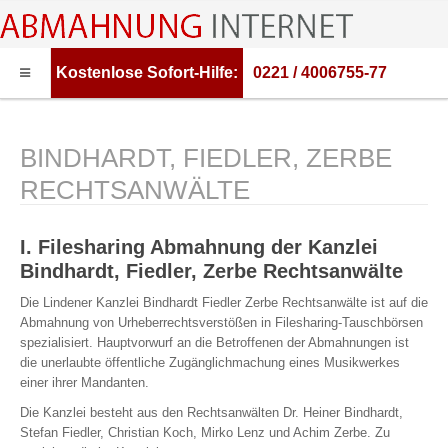
Kostenlose
Sofort-Hilfe:
0221 / 4006755-77
HOME
ABMAHNUNG
BINDHARDT, FIEDLER, ZERBE
ABMAHNWARNER
RECHTSANWÄLTE
ABMAHNUNG FILESHARING
RECHTSBERATUNG
I. Filesharing Abmahnung der Kanzlei
Bindhardt, Fiedler, Zerbe Rechtsanwälte
Die Lindener Kanzlei Bindhardt Fiedler Zerbe Rechtsanwälte ist auf die
Abmahnung von Urheberrechtsverstößen in Filesharing-Tauschbörsen
spezialisiert. Hauptvorwurf an die Betroffenen der Abmahnungen ist
die unerlaubte öffentliche Zugänglichmachung eines Musikwerkes
einer ihrer Mandanten.
Die Kanzlei besteht aus den Rechtsanwälten Dr. Heiner Bindhardt,
Stefan Fiedler, Christian Koch, Mirko Lenz und Achim Zerbe. Zu