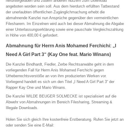
heruntergeladen und zudem anderen Nutzern zum Download
angeboten worden sein soll. Aus dem hierdurch erfüllten Tatbestand
der unerlaubten öffentlichen Zugänglichmachung erhebt die
abmahnende Kanzlei nun Ansprüche gegenüber den vermeintlichen
Filesharern. Im Einzelnen wird auch bei dieser Abmahnung die Abgabe
einer Unterlassungserklärung sowie eine pauschale Vergleichszahlung
in Höhe von 400,00 € gefordert.
Abmahnung für Herrn Anis Mohamed Ferchichi: „I
Need A Girl Part 3“ (Kay One feat. Mario Winans)
Die Kanzlei Bindhardt, Fiedler, Zerbe Rechtsanwälte geht in dem
vorliegenden Fall für Herrn Anis Mohamed Ferchichi gegen
Urheberrechtsverstöße an von ihm produzierten Werken vor.
Vorliegend handelt es sich um den Titel „I Need A Girl Part 3“ der
Rapper Kay One und Mario Winans.
Die Kanzlei WILDE BEUGER SOLMECKE ist spezialisiert auf die
Abwehr von Abmahnungen im Bereich Filesharing, Streaming &
Illegale Downloads.
Holen Sie sich gleich Ihre kostenfreie Erstberatung. Rufen Sie jetzt an
oder senden Sie eine E-Mail: