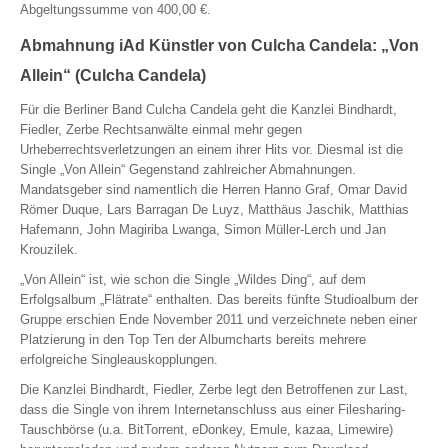
Abgeltungssumme von 400,00 €.
Abmahnung iAd Künstler von Culcha Candela: „Von
Allein“ (Culcha Candela)
Für die Berliner Band Culcha Candela geht die Kanzlei Bindhardt,
Fiedler, Zerbe Rechtsanwälte einmal mehr gegen
Urheberrechtsverletzungen an einem ihrer Hits vor. Diesmal ist die
Single „Von Allein“ Gegenstand zahlreicher Abmahnungen.
Mandatsgeber sind namentlich die Herren Hanno Graf, Omar David
Römer Duque, Lars Barragan De Luyz, Matthäus Jaschik, Matthias
Hafemann, John Magiriba Lwanga, Simon Müller-Lerch und Jan
Krouzilek.
„Von Allein“ ist, wie schon die Single „Wildes Ding“, auf dem
Erfolgsalbum „Flätrate“ enthalten. Das bereits fünfte Studioalbum der
Gruppe erschien Ende November 2011 und verzeichnete neben einer
Platzierung in den Top Ten der Albumcharts bereits mehrere
erfolgreiche Singleauskopplungen.
Die Kanzlei Bindhardt, Fiedler, Zerbe legt den Betroffenen zur Last,
dass die Single von ihrem Internetanschluss aus einer Filesharing-
Tauschbörse (u.a. BitTorrent, eDonkey, Emule, kazaa, Limewire)