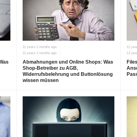
11 years 2 months ago
12 yea
11 years 2 months ago
12 yea
 Was
Abmahnungen und Online Shops: Was
File
Shop-Betreiber zu AGB,
Ansc
Widerrufsbelehrung und Buttonlösung
Pass
wissen müssen