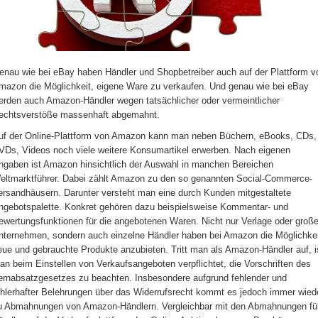
enau wie bei eBay haben Händler und Shopbetreiber auch auf der Plattform v
mazon die Möglichkeit, eigene Ware zu verkaufen. Und genau wie bei eBay
erden auch Amazon-Händler wegen tatsächlicher oder vermeintlicher
echtsverstöße massenhaft abgemahnt.
uf der Online-Plattform von Amazon kann man neben Büchern, eBooks, CDs,
VDs, Videos noch viele weitere Konsumartikel erwerben. Nach eigenen
ngaben ist Amazon hinsichtlich der Auswahl in manchen Bereichen
eltmarktführer. Dabei zählt Amazon zu den so genannten Social-Commerce-
ersandhäusern. Darunter versteht man eine durch Kunden mitgestaltete
ngebotspalette. Konkret gehören dazu beispielsweise Kommentar- und
ewertungsfunktionen für die angebotenen Waren. Nicht nur Verlage oder groß
nternehmen, sondern auch einzelne Händler haben bei Amazon die Möglichkei
eue und gebrauchte Produkte anzubieten. Tritt man als Amazon-Händler auf, i
an beim Einstellen von Verkaufsangeboten verpflichtet, die Vorschriften des
ernabsatzgesetzes zu beachten. Insbesondere aufgrund fehlender und
ehlerhafter Belehrungen über das Widerrufsrecht kommt es jedoch immer wied
u Abmahnungen von Amazon-Händlern. Vergleichbar mit den Abmahnungen fü