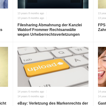
13 years 8 months ago
13 yea
13 years 8 months ago
13 yea
Filesharing Abmahnung der Kanzlei
FPS:
ts
Waldorf Frommer Rechtsanwälte
Zah
wegen Urheberrechtsverletzungen
14 years 6 months ago
14 yea
14 years 6 months ago
14 yea
icht
eBay: Verletzung des Markenrechts der
Gast