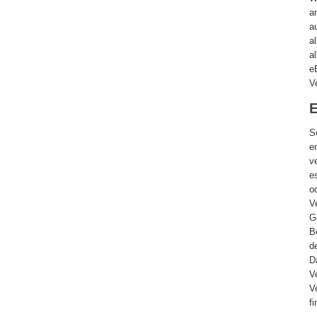
a
a
a
a
e
V
E
S
e
v
e
o
V
G
B
d
D
V
V
f