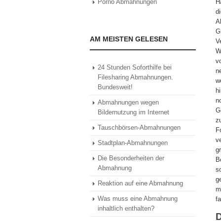
Porno Abmahnungen
H
d
A
G
AM MEISTEN GELESEN
V
W
v
24 Stunden Soforthilfe bei
n
Filesharing Abmahnungen.
w
Bundesweit!
h
n
Abmahnungen wegen
G
Bildernutzung im Internet
z
Tauschbörsen-Abmahnungen
F
v
Stadtplan-Abmahnungen
g
Die Besonderheiten der
B
Abmahnung
s
g
Reaktion auf eine Abmahnung
m
Was muss eine Abmahnung
f
inhaltlich enthalten?
D