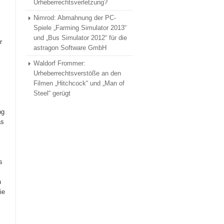
Urheberrechtsverletzung?
Nimrod: Abmahnung der PC-
Spiele „Farming Simulator 2013“
und „Bus Simulator 2012“ für die
r
astragon Software GmbH
Waldorf Frommer:
Urheberrechtsverstöße an den
Filmen „Hitchcock“ und „Man of
Steel“ gerügt
ng
as
s
n
ie