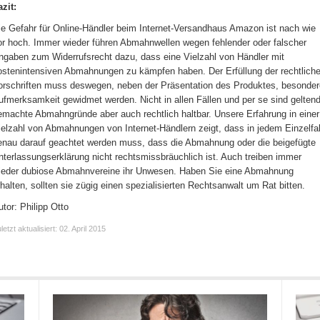
azit:
ie Gefahr für Online-Händler beim Internet-Versandhaus Amazon ist nach wie
or hoch. Immer wieder führen Abmahnwellen wegen fehlender oder falscher
ngaben zum Widerrufsrecht dazu, dass eine Vielzahl von Händler mit
ostenintensiven Abmahnungen zu kämpfen haben. Der Erfüllung der rechtlich
orschriften muss deswegen, neben der Präsentation des Produktes, besonder
ufmerksamkeit gewidmet werden. Nicht in allen Fällen und per se sind gelten
emachte Abmahngründe aber auch rechtlich haltbar. Unsere Erfahrung in einer
ielzahl von Abmahnungen von Internet-Händlern zeigt, dass in jedem Einzelfal
enau darauf geachtet werden muss, dass die Abmahnung oder die beigefügte
nterlassungserklärung nicht rechtsmissbräuchlich ist. Auch treiben immer
ieder dubiose Abmahnvereine ihr Unwesen. Haben Sie eine Abmahnung
rhalten, sollten sie zügig einen spezialisierten Rechtsanwalt um Rat bitten.
utor: Philipp Otto
letzt aktualisiert:
02. April 2015