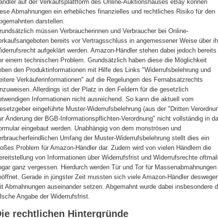
ändler auf der Verkaufsplattform des Online-Auktionshauses eBay können
iese Abmahnungen ein erhebliches finanzielles und rechtliches Risiko für den
bgemahnten darstellen.
rundsätzlich müssen Verbraucherinnen und Verbraucher bei Online-
erkaufsangeboten bereits vor Vertragsschluss in angemessener Weise über ih
iderrufsrecht aufgeklärt werden. Amazon-Händler stehen dabei jedoch bereits
or einem technischen Problem. Grundsätzlich haben diese die Möglichkeit
eben den Produktinformationen mit Hilfe des Links "Widerrufsbelehrung und
eitere Verkäuferinformationen" auf die Regelungen des Fernabsatzrechts
inzuweisen. Allerdings ist der Platz in den Feldern für die gesetzlich
otwendigen Informationen nicht ausreichend. So kann die aktuell vom
esetzgeber eingeführte Muster-Widerrufsbelehrung (aus der "Dritten Verordnu
ur Änderung der BGB-Informationspflichten-Verordnung" nicht vollständig in d
ormular eingebaut werden. Unabhängig von dem monströsen und
erbraucherfeindlichen Umfang der Muster-Widerrufsbelehrung stellt dies ein
roßes Problem für Amazon-Händler dar. Zudem wird von vielen Händlern die
ereitstellung von Informationen über Widerrufsfrist und Widerrufsrechte oftmal
ogar ganz vergessen. Hierdurch werden Tür und Tor für Massenabmahnungen
eöffnet. Gerade in jüngster Zeit mussten sich viele Amazon-Händler deswege
it Abmahnungen auseinander setzen. Abgemahnt wurde dabei insbesondere d
alsche Angabe der Widerrufsfrist.
ie rechtlichen Hintergründe