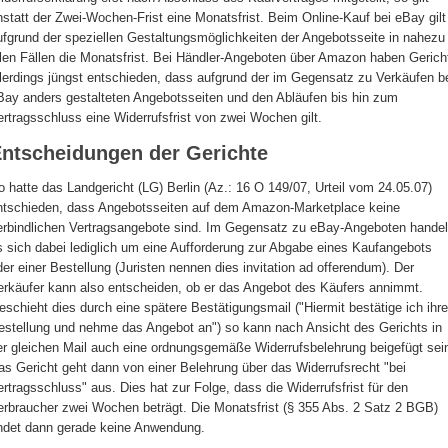
nstatt der Zwei-Wochen-Frist eine Monatsfrist. Beim Online-Kauf bei eBay gilt
ufgrund der speziellen Gestaltungsmöglichkeiten der Angebotsseite in nahezu
llen Fällen die Monatsfrist. Bei Händler-Angeboten über Amazon haben Gerich
llerdings jüngst entschieden, dass aufgrund der im Gegensatz zu Verkäufen b
Bay anders gestalteten Angebotsseiten und den Abläufen bis hin zum
ertragsschluss eine Widerrufsfrist von zwei Wochen gilt.
ntscheidungen der Gerichte
o hatte das Landgericht (LG) Berlin (Az.: 16 O 149/07, Urteil vom 24.05.07)
ntschieden, dass Angebotsseiten auf dem Amazon-Marketplace keine
erbindlichen Vertragsangebote sind. Im Gegensatz zu eBay-Angeboten handel
s sich dabei lediglich um eine Aufforderung zur Abgabe eines Kaufangebots
der einer Bestellung (Juristen nennen dies invitation ad offerendum). Der
erkäufer kann also entscheiden, ob er das Angebot des Käufers annimmt.
eschieht dies durch eine spätere Bestätigungsmail ("Hiermit bestätige ich ihre
estellung und nehme das Angebot an") so kann nach Ansicht des Gerichts in
er gleichen Mail auch eine ordnungsgemäße Widerrufsbelehrung beigefügt sei
as Gericht geht dann von einer Belehrung über das Widerrufsrecht "bei
ertragsschluss" aus. Dies hat zur Folge, dass die Widerrufsfrist für den
erbraucher zwei Wochen beträgt. Die Monatsfrist (§ 355 Abs. 2 Satz 2 BGB)
indet dann gerade keine Anwendung.