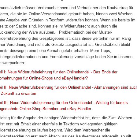
rundsätzlich müssen Verbraucherinnen und Verbraucher den Kaufvertrag für
aren, die sie im Online-Versandhandel gekauft haben, binnen zwei Wochen
hne Angabe von Gründen in Textform widerrufen können. Wenn sie bereits im
esitz der Sache sind, können sie ihr Widerrufsrecht auch durch die
ücksendung der Ware ausüben. Problematisch bei der Muster-
iderrufsbelehrung des Gesetzgebers ist, dass diese weiterhin nur im Rang
iner Verordnung und nicht als Gesetz ausgestaltet ist. Grundsätzlich bleibt
ereits deswegen eine hohe Abmahngefahr erhalten. Mehr Tipps,
intergrundinformationen und Formulierungsvorschläge finden Sie in unseren
chwerpunkten:
eil I: Neue Widerrufsbelehrung für den Onlinehandel - Das Ende der
bmahnungen für Online-Shops und eBay-Händler?
eil II: Neue Widerrufsbelehrung für den Onlinehandel - Abmahnungen sind auc
n Zukunft zu erwarten
eil III: Neue Widerrufsbelehrung für den Onlinehandel - Wichtig für bereits
bgemahnte Online-Shop-Betreiber und eBay-Händler
ichtig für die Angabe der richtigen Widerrufsfrist ist, dass die Zwei-Wochen-
rist erst mit Erhalt einer ebenfalls in Textform vorliegenden gültigen
iderrufsbelehrung zu laufen beginnt. Wird dem Verbraucher die
iderrufserklärung erst nach Abschluss des Kaufvertrages mitgeteilt, so gilt