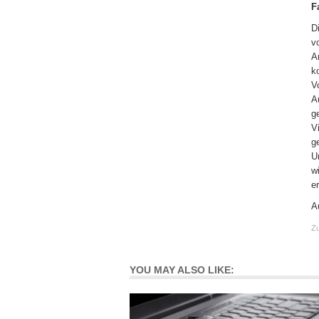
F
D
v
A
k
V
A
g
V
g
U
w
e
A
Zu
YOU MAY ALSO LIKE: