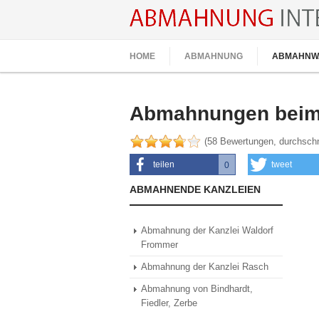
HOME
ABMAHNUNG
ABMAHNW
Abmahnungen beim 
(
58
Bewertungen, durchschn
teilen
tweet
0
0
ABMAHNENDE KANZLEIEN
Abmahnung der Kanzlei Waldorf
Frommer
Abmahnung der Kanzlei Rasch
Abmahnung von Bindhardt,
Fiedler, Zerbe