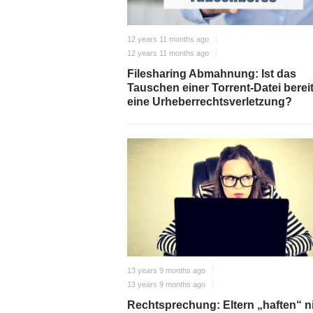
12 years 11 months ago
12 years 11 months ago
Filesharing Abmahnung: Ist das
Tauschen einer Torrent-Datei berei
eine Urheberrechtsverletzung?
13 years 9 months ago
13 years 9 months ago
Rechtsprechung: Eltern „haften“ n