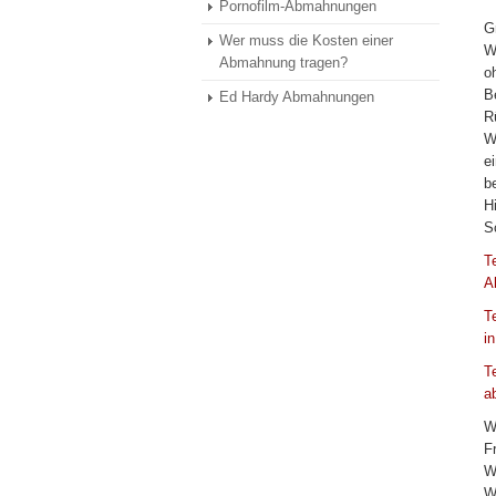
Pornofilm-Abmahnungen
G
Wer muss die Kosten einer
W
Abmahnung tragen?
o
B
Ed Hardy Abmahnungen
R
W
e
b
H
S
T
A
T
i
T
a
W
F
W
W