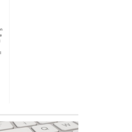
en
e
d
l