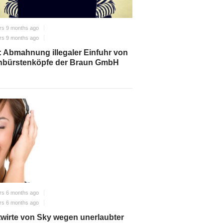
rs 9 months ago
rs 9 months ago
 Abmahnung illegaler Einfuhr von
nbürstenköpfe der Braun GmbH
rs 6 months ago
rs 6 months ago
wirte von Sky wegen unerlaubter