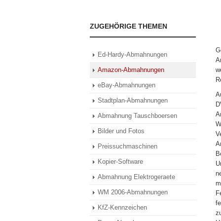
ZUGEHÖRIGE THEMEN
G
Ed-Hardy-Abmahnungen
A
Amazon-Abmahnungen
w
R
eBay-Abmahnungen
A
Stadtplan-Abmahnungen
D
A
Abmahnung Tauschboersen
W
Bilder und Fotos
V
A
Preissuchmaschinen
B
Kopier-Software
U
n
Abmahnung Elektrogeraete
m
WM 2006-Abmahnungen
F
f
KfZ-Kennzeichen
z