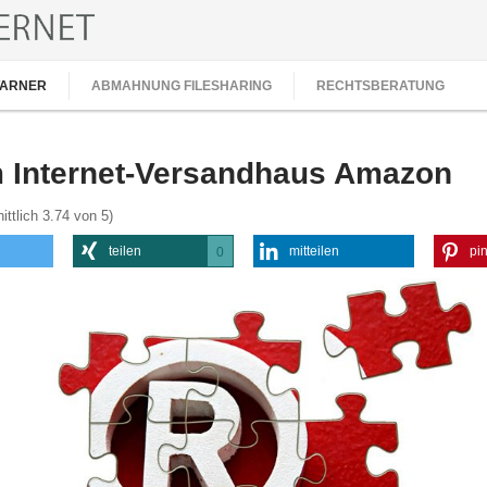
ARNER
ABMAHNUNG FILESHARING
RECHTSBERATUNG
Internet-Versandhaus Amazon
ittlich
3.74
von 5)
teilen
mitteilen
pin
0
0