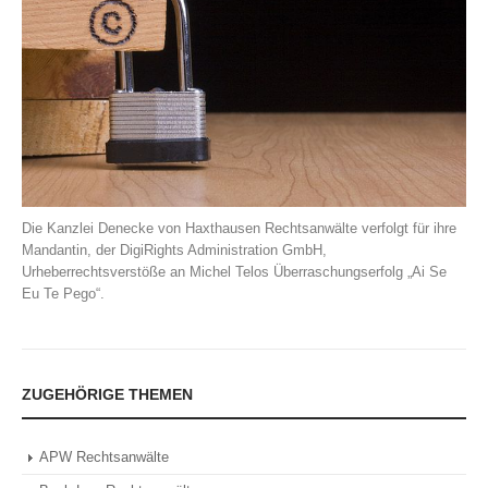
Die Kanzlei Denecke von Haxthausen Rechtsanwälte verfolgt für ihre
Mandantin, der DigiRights Administration GmbH,
Urheberrechtsverstöße an Michel Telos Überraschungserfolg „Ai Se
Eu Te Pego“.
ZUGEHÖRIGE THEMEN
APW Rechtsanwälte