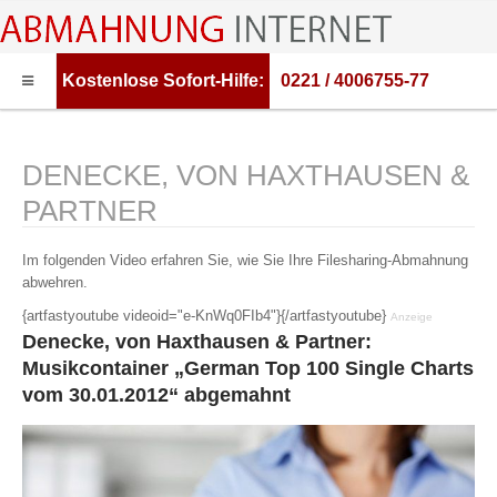
Kostenlose
Sofort-Hilfe:
0221 / 4006755-77
HOME
ABMAHNUNG
DENECKE, VON HAXTHAUSEN &
ABMAHNWARNER
PARTNER
ABMAHNUNG FILESHARING
Im folgenden Video erfahren Sie, wie Sie Ihre Filesharing-Abmahnung
RECHTSBERATUNG
abwehren.
{artfastyoutube videoid="e-KnWq0FIb4"}{/artfastyoutube}
Anzeige
Denecke, von Haxthausen & Partner:
Musikcontainer „German Top 100 Single Charts
vom 30.01.2012“ abgemahnt