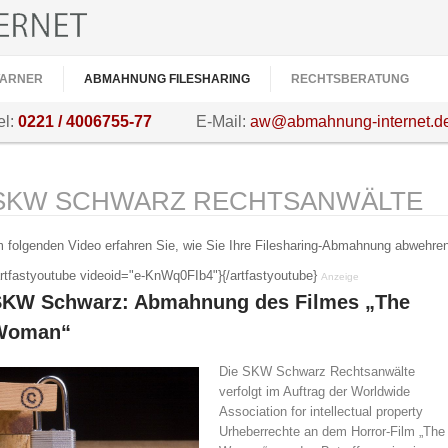
ARNER
ABMAHNUNG FILESHARING
RECHTSBERATUNG
el:
0221 / 4006755-77
E-Mail:
aw@abmahnung-internet.d
SKW SCHWARZ RECHTSANWÄLTE
m folgenden Video erfahren Sie, wie Sie Ihre Filesharing-Abmahnung abwehren
artfastyoutube videoid="e-KnWq0FIb4"}{/artfastyoutube}
Anzeige
SKW Schwarz: Abmahnung des Filmes „The
Woman“
Die SKW Schwarz Rechtsanwälte
verfolgt im Auftrag der Worldwide
Association for intellectual property
Urheberrechte an dem Horror-Film „The