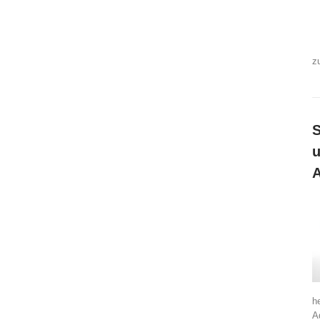
z
S
u
h
A