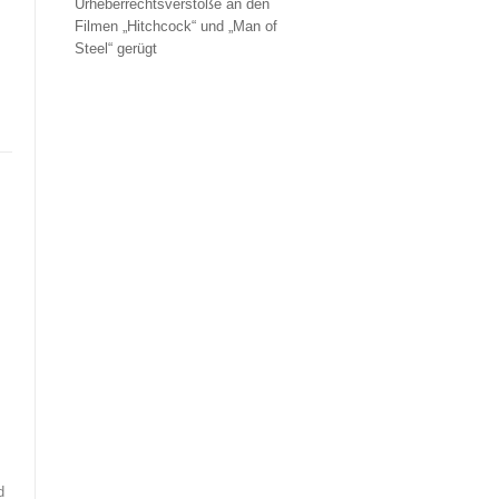
Urheberrechtsverstöße an den
Filmen „Hitchcock“ und „Man of
Steel“ gerügt
d