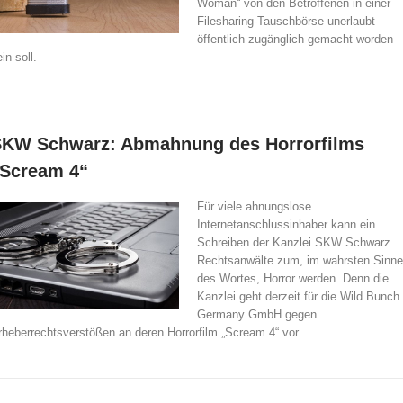
Woman“ von den Betroffenen in einer
Filesharing-Tauschbörse unerlaubt
öffentlich zugänglich gemacht worden
in soll.
KW Schwarz: Abmahnung des Horrorfilms
Scream 4“
Für viele ahnungslose
Internetanschlussinhaber kann ein
Schreiben der Kanzlei SKW Schwarz
Rechtsanwälte zum, im wahrsten Sinne
des Wortes, Horror werden. Denn die
Kanzlei geht derzeit für die Wild Bunch
Germany GmbH gegen
rheberrechtsverstößen an deren Horrorfilm „Scream 4“ vor.