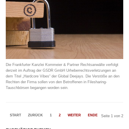
Die Frankfurter Kanzlei Kornmeier & Partner Rechtsanwälte verfolgt
derzeit im Auftrag der GSDR GmbH Urheberrechtsverletzungen an
dem Titel „Hardcore Vibes“ der Global Deejays. Die Verstöße an den
Rechten der Firma sollen von den Betroffenen in Filesharing-
Tauschbörsen begangen worden sein.
START
ZURÜCK
1
2
WEITER
ENDE
Seite 1 von 2