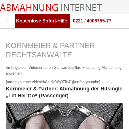
Kostenlose
Sofort-Hilfe:
0221 / 4006755-77
HOME
ABMAHNUNG
KORNMEIER & PARTNER
ABMAHNWARNER
RECHTSANWÄLTE
ABMAHNUNG FILESHARING
Im folgenden Video erfahren Sie, wie Sie Ihre Filesharing-Abmahnung
RECHTSBERATUNG
abwehren.
{artfastyoutube videoid="e-KnWq0FIb4"}{/artfastyoutube}
Anzeige
Kornmeier & Partner: Abmahnung der Hitsingle
„Let Her Go“ (Passenger)