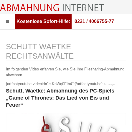
Kostenlose
Sofort-Hilfe:
0221 / 4006755-77
HOME
ABMAHNUNG
SCHUTT WAETKE
ABMAHNWARNER
RECHTSANWÄLTE
ABMAHNUNG FILESHARING
Im folgenden Video erfahren Sie, wie Sie Ihre Filesharing-Abmahnung
RECHTSBERATUNG
abwehren.
{artfastyoutube videoid="e-KnWq0FIb4"}{/artfastyoutube}
Anzeige
Schutt, Waetke: Abmahnung des PC-Spiels
„Game of Thrones: Das Lied von Eis und
Feuer“