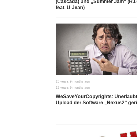
(Cascada) und „Summer Jam“ (R.I
feat. U-Jean)
13 years 9 months ago
13 years 9 months ago
WeSaveYourCopyrights: Unerlaubt
Upload der Software „Nexus2“ ger