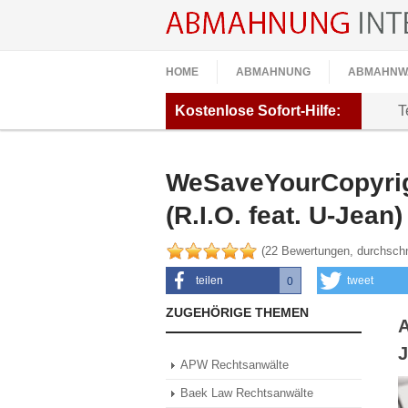
HOME
ABMAHNUNG
ABMAHNW
Kostenlose
Sofort-Hilfe:
T
WeSaveYourCopyri
(R.I.O. feat. U-Jean)
(
22
Bewertungen, durchschn
teilen
tweet
0
0
ZUGEHÖRIGE THEMEN
J
APW Rechtsanwälte
Baek Law Rechtsanwälte