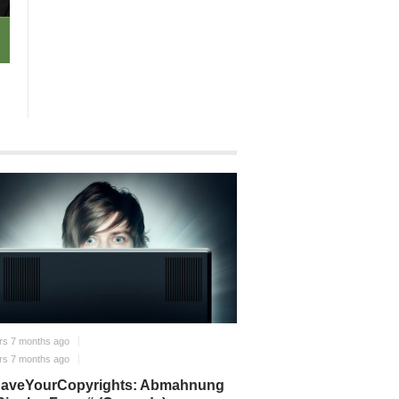
rs 7 months ago
rs 7 months ago
aveYourCopyrights: Abmahnung