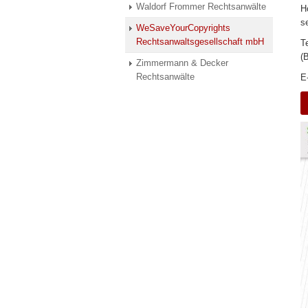
Waldorf Frommer Rechtsanwälte
H
s
WeSaveYourCopyrights
Rechtsanwaltsgesellschaft mbH
T
(
Zimmermann & Decker
Rechtsanwälte
E