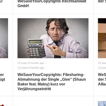
.O
WeSaveYourCopyrights Rechtsanwalt
der 
GmbH
13 years 9 months ago
13 yea
13 years 9 months ago
13 yea
er
WeSaveYourCopyrights: Filesharing-
WeS
ügt
Abmahnung der Single „Give“ (Shaun
der 
Baker feat. Maloy) kurz vor
Alli
Verjährungseintritt