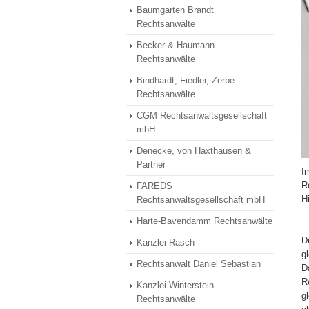
Baumgarten Brandt
Rechtsanwälte
Becker & Haumann
Rechtsanwälte
Bindhardt, Fiedler, Zerbe
Rechtsanwälte
CGM Rechtsanwaltsgesellschaft
mbH
Denecke, von Haxthausen &
Partner
I
R
FAREDS
H
Rechtsanwaltsgesellschaft mbH
Harte-Bavendamm Rechtsanwälte
D
Kanzlei Rasch
g
Rechtsanwalt Daniel Sebastian
D
R
Kanzlei Winterstein
g
Rechtsanwälte