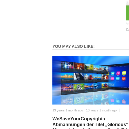
An
Zu
YOU MAY ALSO LIKE:
13 years 1 month ago
13 years 1 month ago
WeSaveYourCopyrights:
Abmahnungen der Titel „Glorious“