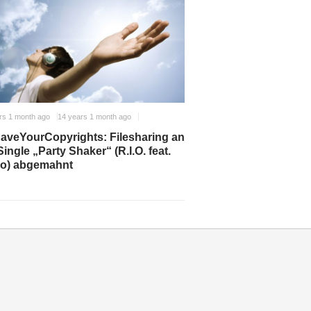
rs 1 month ago
14 years 1 month ago
veYourCopyrights: Filesharing an
Single „Party Shaker“ (R.I.O. feat.
co) abgemahnt