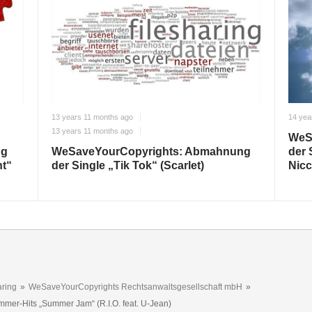
13 years 11 months ago
14 yea
13 years 11 months ago
WeSa
ng
WeSaveYourCopyrights: Abmahnung
der 
ht“
der Single „Tik Tok“ (Scarlet)
Nic
ring
»
WeSaveYourCopyrights Rechtsanwaltsgesellschaft mbH
»
r-Hits „Summer Jam“ (R.I.O. feat. U-Jean)