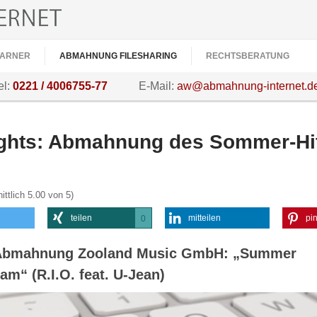
ARNER
ABMAHNUNG FILESHARING
RECHTSBERATUNG
el:
0221 / 4006755-77
E-Mail:
aw@abmahnung-internet.d
ghts: Abmahnung des Sommer-Hi
ittlich
5.00
von 5)
teilen
mitteilen
pin
0
0
Abmahnung Zooland Music GmbH: „Summer
am“ (R.I.O. feat. U-Jean)