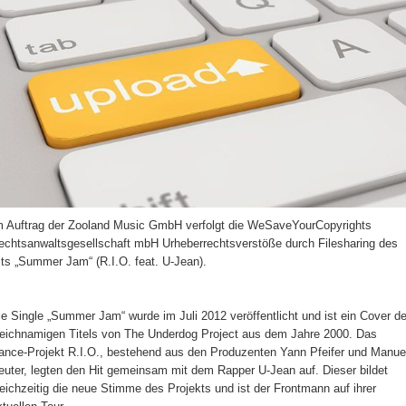
m Auftrag der Zooland Music GmbH verfolgt die WeSaveYourCopyrights
echtsanwaltsgesellschaft mbH Urheberrechtsverstöße durch Filesharing des
its „Summer Jam“ (R.I.O. feat. U-Jean).
ie Single „Summer Jam“ wurde im Juli 2012 veröffentlicht und ist ein Cover d
leichnamigen Titels von The Underdog Project aus dem Jahre 2000. Das
ance-Projekt R.I.O., bestehend aus den Produzenten Yann Pfeifer und Manue
euter, legten den Hit gemeinsam mit dem Rapper U-Jean auf. Dieser bildet
leichzeitig die neue Stimme des Projekts und ist der Frontmann auf ihrer