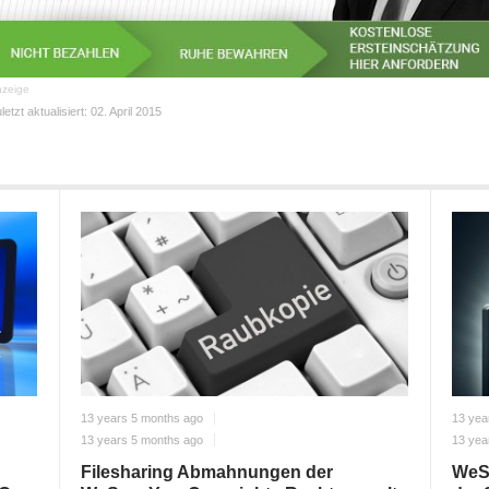
zeige
letzt aktualisiert:
02. April 2015
13 years 5 months ago
13 yea
13 years 5 months ago
13 yea
Filesharing Abmahnungen der
WeS