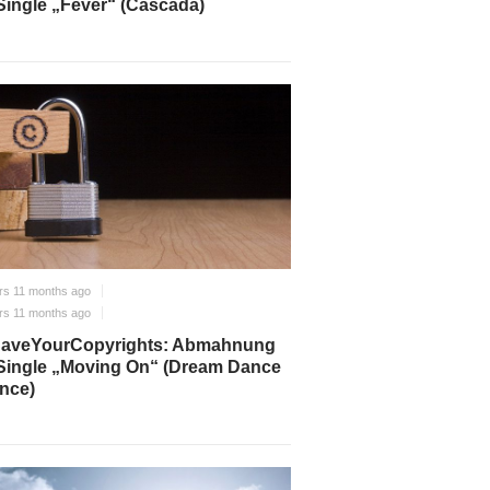
Single „Fever“ (Cascada)
rs 11 months ago
rs 11 months ago
aveYourCopyrights: Abmahnung
Single „Moving On“ (Dream Dance
ance)