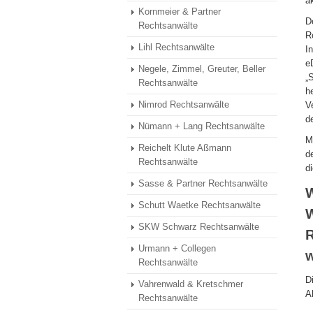
a
Kornmeier & Partner
D
Rechtsanwälte
R
Lihl Rechtsanwälte
I
e
Negele, Zimmel, Greuter, Beller
„
Rechtsanwälte
h
Nimrod Rechtsanwälte
V
d
Nümann + Lang Rechtsanwälte
M
Reichelt Klute Aßmann
d
Rechtsanwälte
d
Sasse & Partner Rechtsanwälte
W
Schutt Waetke Rechtsanwälte
SKW Schwarz Rechtsanwälte
R
Urmann + Collegen
w
Rechtsanwälte
D
Vahrenwald & Kretschmer
A
Rechtsanwälte