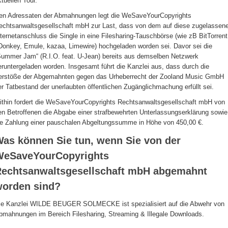
ktuellen Tour.
en Adressaten der Abmahnungen legt die WeSaveYourCopyrights
echtsanwaltsgesellschaft mbH zur Last, dass von dem auf diese zugelassen
nternetanschluss die Single in eine Filesharing-Tauschbörse (wie zB BitTorrent
Donkey, Emule, kazaa, Limewire) hochgeladen worden sei. Davor sei die
Summer Jam“ (R.I.O. feat. U-Jean) bereits aus demselben Netzwerk
eruntergeladen worden. Insgesamt führt die Kanzlei aus, dass durch die
erstöße der Abgemahnten gegen das Urheberrecht der Zooland Music GmbH
er Tatbestand der unerlaubten öffentlichen Zugänglichmachung erfüllt sei.
ithin fordert die WeSaveYourCopyrights Rechtsanwaltsgesellschaft mbH von
en Betroffenen die Abgabe einer strafbewehrten Unterlassungserklärung sowie
ie Zahlung einer pauschalen Abgeltungssumme in Höhe von 450,00 €.
as können Sie tun, wenn Sie von der
WeSaveYourCopyrights
echtsanwaltsgesellschaft mbH abgemahnt
orden sind?
ie Kanzlei WILDE BEUGER SOLMECKE ist spezialisiert auf die Abwehr von
bmahnungen im Bereich Filesharing, Streaming & Illegale Downloads.