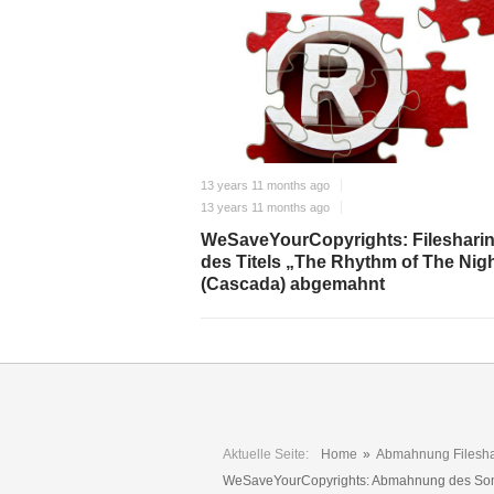
13 years 11 months ago
13 years 11 months ago
WeSaveYourCopyrights: Fileshari
des Titels „The Rhythm of The Nig
(Cascada) abgemahnt
Aktuelle Seite:
Home
»
Abmahnung Filesha
WeSaveYourCopyrights: Abmahnung des Somme