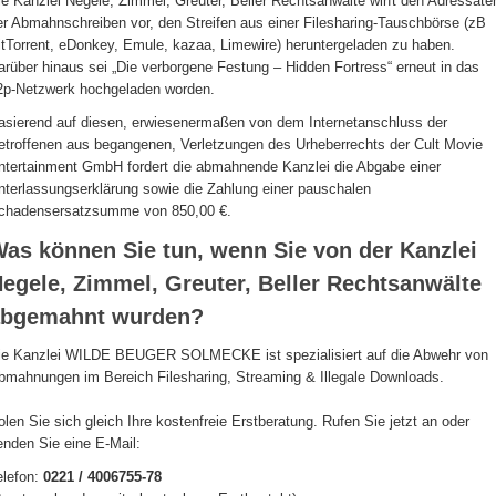
ie Kanzlei Negele, Zimmel, Greuter, Beller Rechtsanwälte wirft den Adressate
er Abmahnschreiben vor, den Streifen aus einer Filesharing-Tauschbörse (zB
itTorrent, eDonkey, Emule, kazaa, Limewire) heruntergeladen zu haben.
arüber hinaus sei „Die verborgene Festung – Hidden Fortress“ erneut in das
2p-Netzwerk hochgeladen worden.
asierend auf diesen, erwiesenermaßen von dem Internetanschluss der
etroffenen aus begangenen, Verletzungen des Urheberrechts der Cult Movie
ntertainment GmbH fordert die abmahnende Kanzlei die Abgabe einer
nterlassungserklärung sowie die Zahlung einer pauschalen
chadensersatzsumme von 850,00 €.
as können Sie tun, wenn Sie von der Kanzlei
egele, Zimmel, Greuter, Beller Rechtsanwälte
abgemahnt wurden?
ie Kanzlei WILDE BEUGER SOLMECKE ist spezialisiert auf die Abwehr von
bmahnungen im Bereich Filesharing, Streaming & Illegale Downloads.
olen Sie sich gleich Ihre kostenfreie Erstberatung. Rufen Sie jetzt an oder
enden Sie eine E-Mail:
elefon:
0221 / 4006755-78