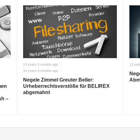
14 years 5 months ago
15 yea
14 years 5 months ago
Nege
Negele Zimmel Greuter Beller:
Abm
men
Urheberrechtsverstöße für BELIREX
abgemahnt
sh –