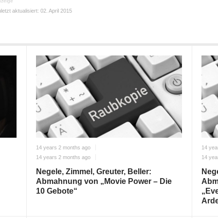
zeige
letzt aktualisiert:
02. April 2015
14 years 2 months ago
14 yea
14 years 2 months ago
14 yea
Negele, Zimmel, Greuter, Beller:
Nege
Abmahnung von „Movie Power – Die
Abm
10 Gebote“
„Eve
Ard