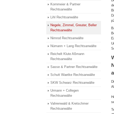
D
Kornmeier & Partner
d
Rechtsanwälte
B
D
Lihl Rechtsanwälte
p
Negele, Zimmel, Greuter, Beller
B
Rechtsanwälte
B
Nimrod Rechtsanwälte
E
U
Nümann + Lang Rechtsanwälte
S
Reichelt Klute Aßmann
W
Rechtsanwälte
N
Sasse & Partner Rechtsanwälte
Schutt Waetke Rechtsanwälte
D
SKW Schwarz Rechtsanwälte
A
Urmann + Collegen
Rechtsanwälte
H
s
Vahrenwald & Kretschmer
Rechtsanwälte
T