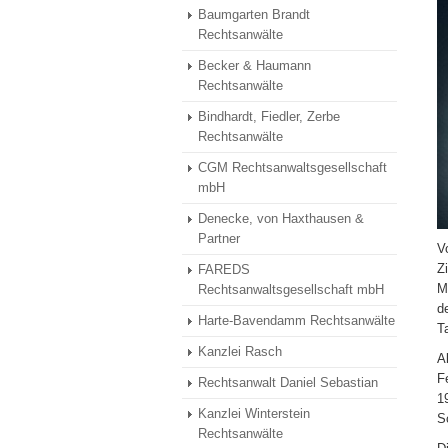
Baumgarten Brandt
Rechtsanwälte
Becker & Haumann
Rechtsanwälte
Bindhardt, Fiedler, Zerbe
Rechtsanwälte
CGM Rechtsanwaltsgesellschaft
mbH
Denecke, von Haxthausen &
Partner
V
Z
FAREDS
M
Rechtsanwaltsgesellschaft mbH
d
Harte-Bavendamm Rechtsanwälte
T
Kanzlei Rasch
A
F
Rechtsanwalt Daniel Sebastian
1
Kanzlei Winterstein
S
Rechtsanwälte