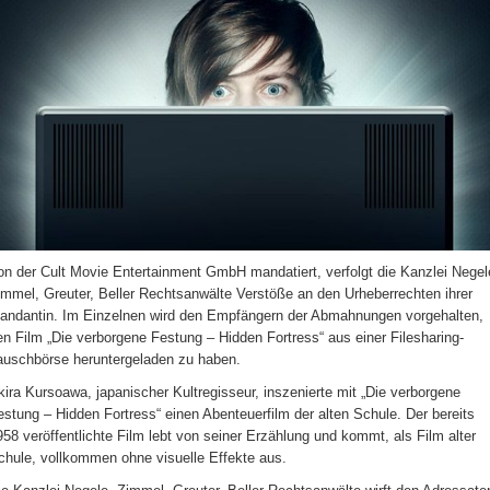
on der Cult Movie Entertainment GmbH mandatiert, verfolgt die Kanzlei Negel
immel, Greuter, Beller Rechtsanwälte Verstöße an den Urheberrechten ihrer
andantin. Im Einzelnen wird den Empfängern der Abmahnungen vorgehalten,
en Film „Die verborgene Festung – Hidden Fortress“ aus einer Filesharing-
auschbörse heruntergeladen zu haben.
kira Kursoawa, japanischer Kultregisseur, inszenierte mit „Die verborgene
estung – Hidden Fortress“ einen Abenteuerfilm der alten Schule. Der bereits
958 veröffentlichte Film lebt von seiner Erzählung und kommt, als Film alter
chule, vollkommen ohne visuelle Effekte aus.