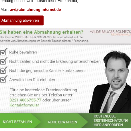
Beratung bundesweit - kostenloser Erstkontakt)
-Mail:
aw@abmahnung-internet.de
Abmahnung abwehren