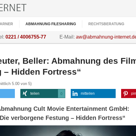
ARNER
ABMAHNUNG FILESHARING
RECHTSBERATUNG
el:
0221 / 4006755-77
E-Mail:
aw@abmahnung-internet.d
euter, Beller: Abmahnung des Fil
 – Hidden Fortress“
ittlich
5.00
von 5)
teilen
mitteilen
pin
0
0
bmahnung Cult Movie Entertainment GmbH:
Die verborgene Festung – Hidden Fortress“