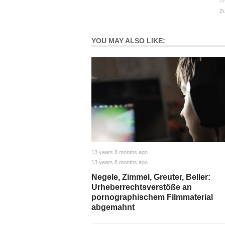
An
Zu
YOU MAY ALSO LIKE:
13 years 8 months ago
13 years 8 months ago
Negele, Zimmel, Greuter, Beller:
Urheberrechtsverstöße an
pornographischem Filmmaterial
abgemahnt