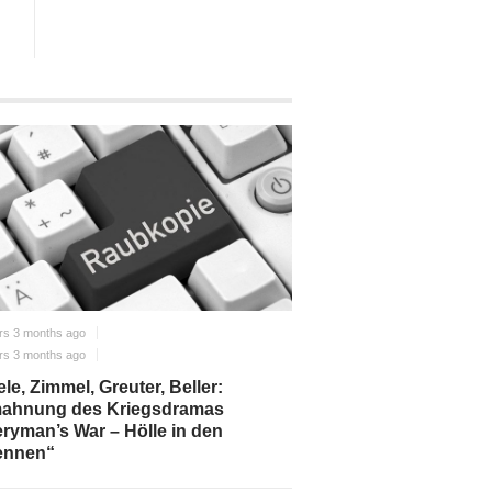
rs 3 months ago
rs 3 months ago
le, Zimmel, Greuter, Beller:
ahnung des Kriegsdramas
ryman’s War – Hölle in den
ennen“