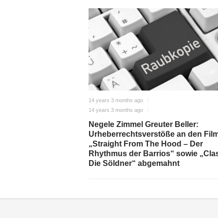
14 years 3 months ago
14 years 3 months ago
Negele Zimmel Greuter Beller:
Urheberrechtsverstöße an den Fil
„Straight From The Hood – Der
Rhythmus der Barrios“ sowie „Cla
Die Söldner“ abgemahnt