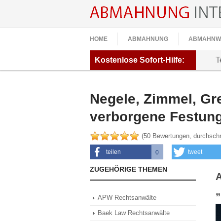
HOME
ABMAHNUNG
ABMAHNW
Kostenlose
Sofort-Hilfe:
T
Negele, Zimmel, Gr
verborgene Festung
(
50
Bewertungen, durchschn
teilen
tweet
0
0
ZUGEHÖRIGE THEMEN
A
„
APW Rechtsanwälte
Baek Law Rechtsanwälte