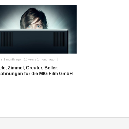
rs 1 month ago
15 years 1 month ago
le, Zimmel, Greuter, Beller:
ahnungen für die MIG Film GmbH