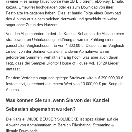
in einer Filesharing-Tauschbörse (wie zB BitTorrent, eDonkey, Emule,
kazaa, Limewire) hochgeladen oder es zum Download von ihrer
Festplatte freigegeben haben. Dies ist häufig Folge eines Download
des Albums aus einem solchen Netzwerk und geschieht teilweise
sogar ohne Zutun des Nutzers.
Von den Abgemahnten fordert die Kanzlei Sebastian die Abgabe einer
strafbewehrten Unterlassungserklärung sowie die Zahlung einer
pauschalen Vergleichssumme von 4.800,00 €. Diese ist, im Vergleich
zu den von der Berliner Kanzlei in anderen Abmahnverfahren
geforderten Summen, verhältnismäßig hoch, was aber auch daran
liegt, dass der Sampler „Kontor House of House Vol. 15“ 29 Lieder
umfasst.
Der dem Verfahren zugrunde gelegte Streitwert wird auf 290.000,00 €
festgesetzt, berechnet aus einem Wert von 10.000,00 € pro Song des
Albums.
Was können Sie tun, wenn Sie von der Kanzlei
Sebastian abgemahnt wurden?
Die Kanzlei WILDE BEUGER SOLMECKE ist spezialisiert auf die
Abwehr von Abmahnungen im Bereich Filesharing, Streaming &
Illegale Downloads.