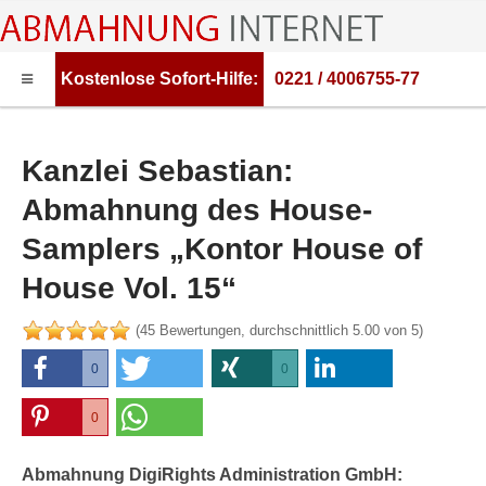
Kostenlose
Sofort-Hilfe:
0221 / 4006755-77
HOME
ABMAHNUNG
Kanzlei Sebastian:
ABMAHNWARNER
Abmahnung des House-
ABMAHNUNG FILESHARING
Samplers „Kontor House of
RECHTSBERATUNG
House Vol. 15“
(
45
Bewertungen, durchschnittlich
5.00
von 5)
0
0
0
0
0
0
Abmahnung DigiRights Administration GmbH: