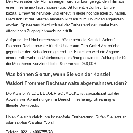
Den Adressaten der Abmahnungen wird zur Last gelegt, den Film aus
einer Filesharing-Tauschbörse (u.a. BitTorrent, eDonkey, Emule,
kazaa, Limewire) herunter- und erneut in diese hochgeladen zu haben.
Hierdurch ist der Streifen anderen Nutzern zum Download angeboten
worden. Spätestens hierdurch sei der Tatbestand der unerlaubten
öffentlichen Zugänglichmachung erfüllt.
Aufgrund der Urheberrechtsverstöße macht die Kanzlei Waldorf
Frommer Rechtsanwälte für die Universum Film GmbH Ansprüche
gegenüber den Betroffenen geltend. Im Einzelnen wird die Abgabe
einer strafbewehrten Unterlassungserklärung sowie die Zahlung der für
die Münchener Kanzlei übliche Summe von 956,00 €.
Was können Sie tun, wenn Sie von der Kanzlei
Waldorf Frommer Rechtsanwälte abgemahnt wurden?
Die Kanzlei WILDE BEUGER SOLMECKE ist spezialisiert auf die
Abwehr von Abmahnungen im Bereich Filesharing, Streaming &
Illegale Downloads.
Holen Sie sich gleich Ihre kostenfreie Erstberatung. Rufen Sie jetzt an
oder senden Sie eine E-Mail:
Telefon:
0221 / 4006755-78