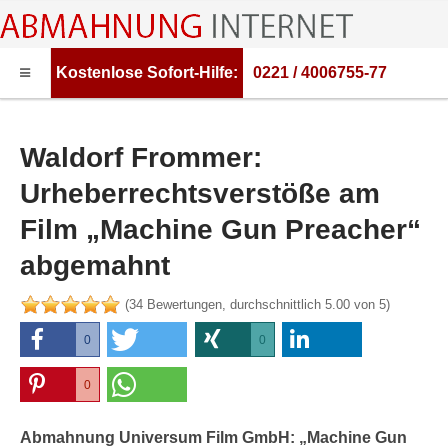
Kostenlose
Sofort-Hilfe:
0221 / 4006755-77
HOME
ABMAHNUNG
Waldorf Frommer:
ABMAHNWARNER
Urheberrechtsverstöße am
ABMAHNUNG FILESHARING
Film „Machine Gun Preacher“
RECHTSBERATUNG
abgemahnt
(
34
Bewertungen, durchschnittlich
5.00
von 5)
0
0
0
0
0
0
Abmahnung Universum Film GmbH: „Machine Gun