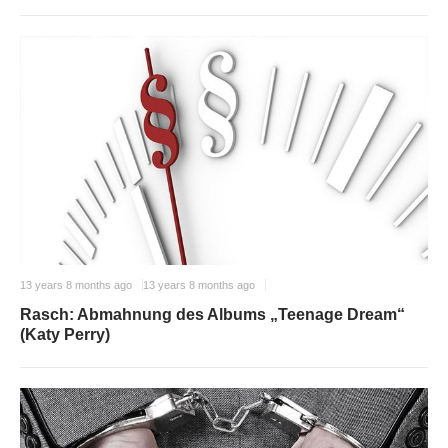
13 years 8 months ago
13 years 8 months ago
Rasch: Abmahnung des Albums „Teenage Dream“
(Katy Perry)