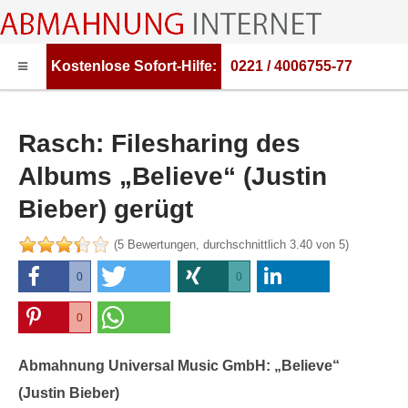
Kostenlose
Sofort-Hilfe:
0221 / 4006755-77
HOME
ABMAHNUNG
Rasch: Filesharing des
ABMAHNWARNER
Albums „Believe“ (Justin
ABMAHNUNG FILESHARING
Bieber) gerügt
RECHTSBERATUNG
(
5
Bewertungen, durchschnittlich
3.40
von 5)
0
0
0
0
0
0
Abmahnung Universal Music GmbH: „Believe“
(Justin Bieber)