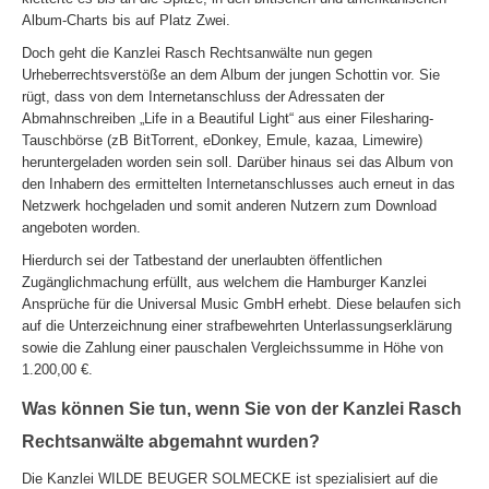
Album-Charts bis auf Platz Zwei.
Doch geht die Kanzlei Rasch Rechtsanwälte nun gegen
Urheberrechtsverstöße an dem Album der jungen Schottin vor. Sie
rügt, dass von dem Internetanschluss der Adressaten der
Abmahnschreiben „Life in a Beautiful Light“ aus einer Filesharing-
Tauschbörse (zB BitTorrent, eDonkey, Emule, kazaa, Limewire)
heruntergeladen worden sein soll. Darüber hinaus sei das Album von
den Inhabern des ermittelten Internetanschlusses auch erneut in das
Netzwerk hochgeladen und somit anderen Nutzern zum Download
angeboten worden.
Hierdurch sei der Tatbestand der unerlaubten öffentlichen
Zugänglichmachung erfüllt, aus welchem die Hamburger Kanzlei
Ansprüche für die Universal Music GmbH erhebt. Diese belaufen sich
auf die Unterzeichnung einer strafbewehrten Unterlassungserklärung
sowie die Zahlung einer pauschalen Vergleichssumme in Höhe von
1.200,00 €.
Was können Sie tun, wenn Sie von der Kanzlei Rasch
Rechtsanwälte abgemahnt wurden?
Die Kanzlei WILDE BEUGER SOLMECKE ist spezialisiert auf die