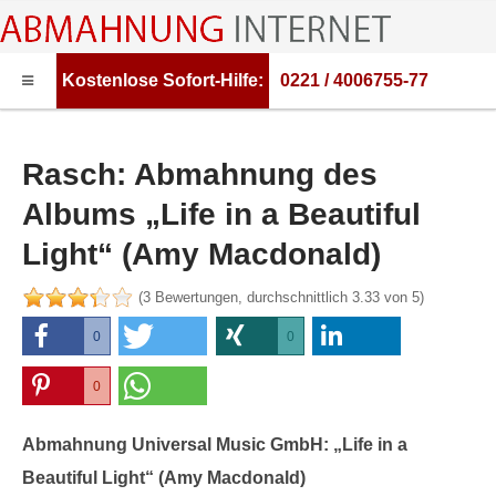
Kostenlose
Sofort-Hilfe:
0221 / 4006755-77
HOME
ABMAHNUNG
Rasch: Abmahnung des
ABMAHNWARNER
Albums „Life in a Beautiful
ABMAHNUNG FILESHARING
Light“ (Amy Macdonald)
RECHTSBERATUNG
(
3
Bewertungen, durchschnittlich
3.33
von 5)
0
0
0
0
0
0
Abmahnung Universal Music GmbH: „Life in a
Beautiful Light“ (Amy Macdonald)