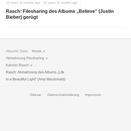
13 years 11 months ago
13 years 11 months ago
Rasch: Filesharing des Albums „Believe“ (Justin
Bieber) gerügt
Aktuelle Seite:
Home
»
Abmahnung Filesharing
»
Kanzlei Rasch
»
Rasch: Abmahnung des Albums „Life
in a Beautiful Light“ (Amy Macdonald)
Glossar
Datenschutzerklärung
Impressum