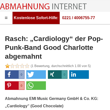
Kostenlose
Sofort-Hilfe:
0221 / 4006755-77
HOME
ABMAHNUNG
Rasch: „Cardiology“ der Pop-
ABMAHNWARNER
Punk-Band Good Charlotte
ABMAHNUNG FILESHARING
abgemahnt
RECHTSBERATUNG
(
1
Bewertung, durchschnittlich
1.00
von 5)
0
0
0
0
0
0
Abmahnung EMI Music Germany GmbH & Co. KG:
„Cardiology“ (Good Chocolate)