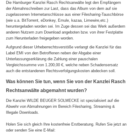
Die Hamburger Kanzlei Rasch Rechtsanwälte legt den Empfängern
der Abmahnschreiben zur Last, dass das Album von dem auf sie
zugelassenen Internetanschlüsse aus einer Filesharing-Tauschbörse
(wie u.a. BitTorrent, eDonkey, Emule, kazaa, Limewire,etc.)
heruntergeladen worden sei. Im Zuge dessen sei das Werk außerdem
anderen Nutzern zum Download angeboten bzw. von ihrer Festplatte
zum Herunterladen freigegeben worden.
Aufgrund dieser Urheberrechtsverstöße verlangt die Kanzlei für das
Label EMI von den Betroffenen neben der Abgabe einer
Unterlassungserklärung die Zahlung einer pauschalen
Vergleichssumme von 1.200,00 €, welche neben Schadensersatz
auch die entstandenen Rechtsverfolgungskosten abdecken soll.
Was können Sie tun, wenn Sie von der Kanzlei Rasch
Rechtsanwälte abgemahnt wurden?
Die Kanzlei WILDE BEUGER SOLMECKE ist spezialisiert auf die
Abwehr von Abmahnungen im Bereich Filesharing, Streaming &
Illegale Downloads.
Holen Sie sich gleich Ihre kostenfreie Erstberatung. Rufen Sie jetzt an
oder senden Sie eine E-Mail: